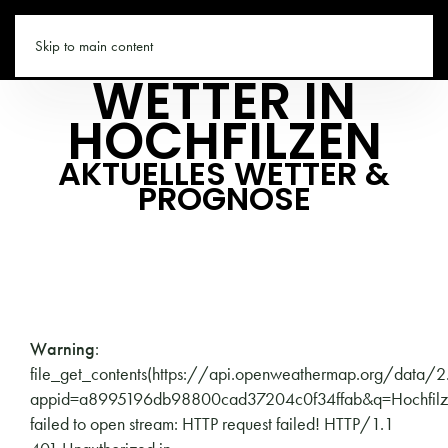
HOCHFILZEN.CO
Skip to main content
WETTER IN
HOCHFILZEN
AKTUELLES WETTER &
PROGNOSE
Warning
:
file_get_contents(https://api.openweathermap.org/data/2
appid=a8995196db98800cad37204c0f34ffab&q=Hochfilzen
failed to open stream: HTTP request failed! HTTP/1.1